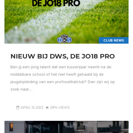
CLUB NEWS
NIEUW BIJ DWS, DE JO18 PRO
Ben jij een jong talent dat een tussenjaar neemt na de
middelbare school of het niet heeft gehaald bij de
jeugdopleiding van een profvoetbalclub? Dan zijn wij op
zoek naar…
APRIL 15, 2023
2974 VIEWS