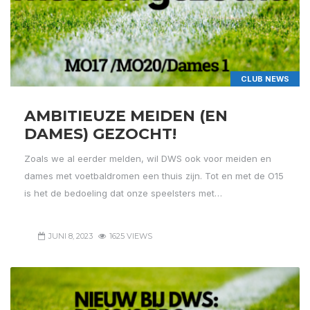
CLUB NEWS
AMBITIEUZE MEIDEN (EN
DAMES) GEZOCHT!
Zoals we al eerder melden, wil DWS ook voor meiden en
dames met voetbaldromen een thuis zijn. Tot en met de O15
is het de bedoeling dat onze speelsters met…
JUNI 8, 2023
1625 VIEWS