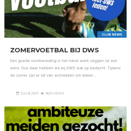
CLUB NEWS
ZOMERVOETBAL BIJ DWS
Een goede voorbereiding is het halve werk zeggen ze wel
eens. Dus daar hebben we bij DWS wat op bedacht. Tijdens
de zomer zijn er tal van activiteiten om lekker…
JULI 8, 2023
3625 VIEWS