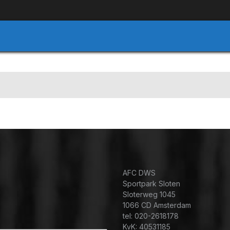
AFC DWS
Sportpark Sloten
Sloterweg 1045
1066 CD Amsterdam
tel: 020-2618178
KvK: 40531185