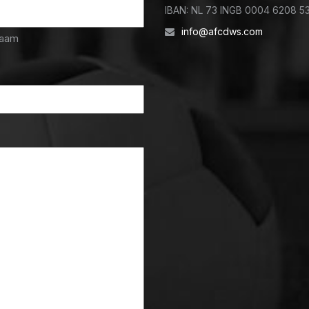
IBAN: NL 73 INGB 0004 6208 5
info@afcdws.com
naam