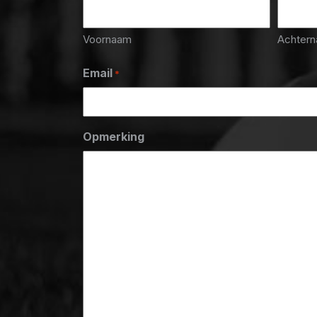
Voornaam
Achter
Email
*
Opmerking