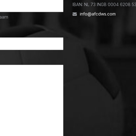
IBAN: NL 73 INGB 0004 6208 5
info@afcdws.com
naam