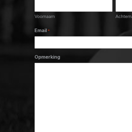
Voornaam
Achter
Email
*
Opmerking