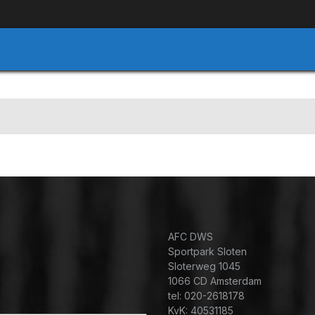
AFC DWS
Sportpark Sloten
Sloterweg 1045
1066 CD Amsterdam
tel: 020-2618178
KvK: 40531185