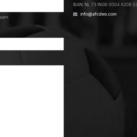
IBAN: NL 73 INGB 0004 6208 5
info@afcdws.com
naam