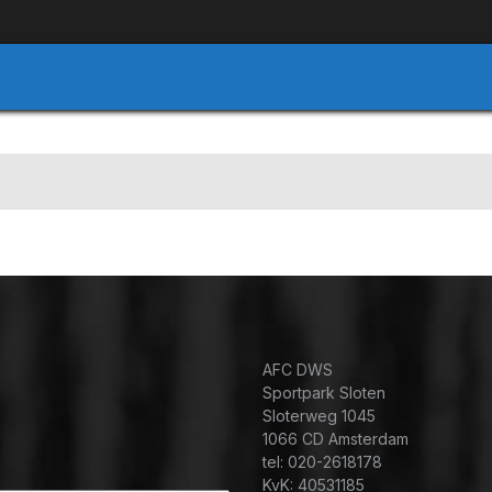
AFC DWS
Sportpark Sloten
Sloterweg 1045
1066 CD Amsterdam
tel: 020-2618178
KvK: 40531185