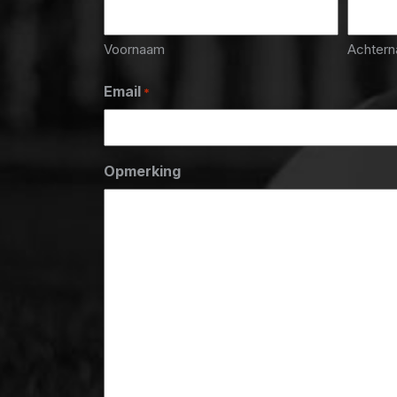
Voornaam
Achter
Email
*
Opmerking